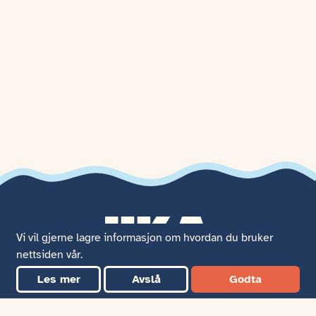
Vi vil gjerne lagre informasjon om hvordan du bruker
nettsiden vår.
Les mer
Avslå
Godta
UKAs Nyhetsbrev
Hold deg oppdatert på hva som skjer i UKAs nyhetsbrev!