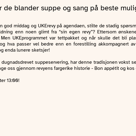
r de blander suppe og sang på beste muli
ed en god middag og UKErevy på agendaen, stilte de stadig sp
holdning enn noen glimt fra “sin egen revy”? Ettersom ønsk
et. Men UKEprogrammet var tettpakket og når skulle det bli pla
, og hva passer vel bedre enn en forestilling akkompagnert 
g enda lunere sketsjer!
 dugnadsdrevet suppeservering, har denne tradisjonen vokst seg
nge oss gjennom revyens fargerike historie - Bon appétit og kos 
ter 13:00!