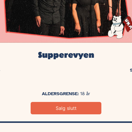
Supperevyen
5
ALDERSGRENSE:
18 år
Salg slutt