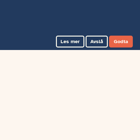
Les mer
Avslå
Godta