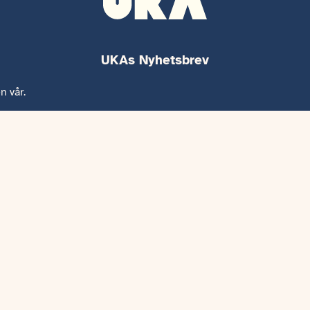
UKAs Nyhetsbrev
Hold deg oppdatert på hva som skjer i UKAs nyhetsbrev!
n vår.
Org Nr.
985 163 693