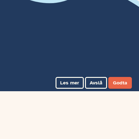
Les mer
Avslå
Godta