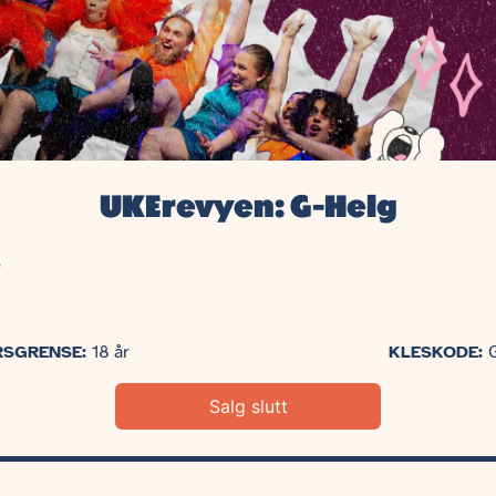
UKErevyen: G-Helg
5
RSGRENSE:
18 år
KLESKODE:
Salg slutt