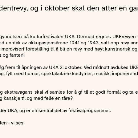
entrevy, og i oktober skal den atter en gan
begynnelsen på kulturfestivalen UKA. Dermed regnes UKErevyen fo
 unntak av okkupasjonsårene 1941 og 1943, satt opp revy anne
provisert forestilling til å bli en revy med høyt kunstnerisk og 
 og fanteri!
 frem til åpningen av UKA 2. oktober. Ved midnatt avdukes UKEna
illing, fylt med humor, spektakulære kostymer, musikk, imponeren
og ekstravagans skal vi samles for å gi til et godt formål og ta 
g kanskje til og med felle en tåre?
er UKA, og er en sentral del av festivalprogrammet.
en - vi ses!