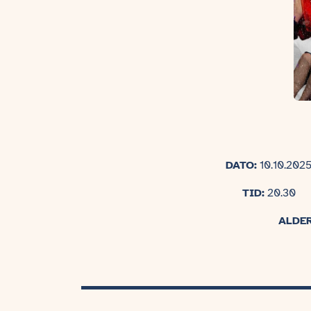
DATO:
10.10.202
TID:
20.30
ALDE