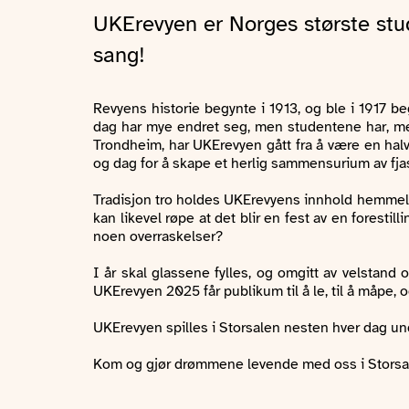
UKErevyen er Norges største stud
sang!
Revyens historie begynte i 1913, og ble i 1917 
dag har mye endret seg, men studentene har, med
Trondheim, har UKErevyen gått fra å være en halvim
og dag for å skape et herlig sammensurium av fjas
Tradisjon tro holdes UKErevyens innhold hemmelig
kan likevel røpe at det blir en fest av en forest
noen overraskelser?
I år skal glassene fylles, og omgitt av velstand 
UKErevyen 2025 får publikum til å le, til å måpe, o
UKErevyen spilles i Storsalen nesten hver dag und
Kom og gjør drømmene levende med oss i Storsal