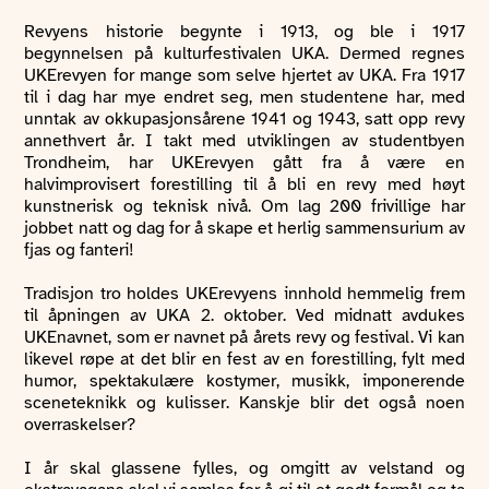
Revyens historie begynte i 1913, og ble i 1917
begynnelsen på kulturfestivalen UKA. Dermed regnes
UKErevyen for mange som selve hjertet av UKA. Fra 1917
til i dag har mye endret seg, men studentene har, med
unntak av okkupasjonsårene 1941 og 1943, satt opp revy
annethvert år. I takt med utviklingen av studentbyen
Trondheim, har UKErevyen gått fra å være en
halvimprovisert forestilling til å bli en revy med høyt
kunstnerisk og teknisk nivå. Om lag 200 frivillige har
jobbet natt og dag for å skape et herlig sammensurium av
fjas og fanteri!
Tradisjon tro holdes UKErevyens innhold hemmelig frem
til åpningen av UKA 2. oktober. Ved midnatt avdukes
UKEnavnet, som er navnet på årets revy og festival. Vi kan
likevel røpe at det blir en fest av en forestilling, fylt med
humor, spektakulære kostymer, musikk, imponerende
sceneteknikk og kulisser. Kanskje blir det også noen
overraskelser?
I år skal glassene fylles, og omgitt av velstand og