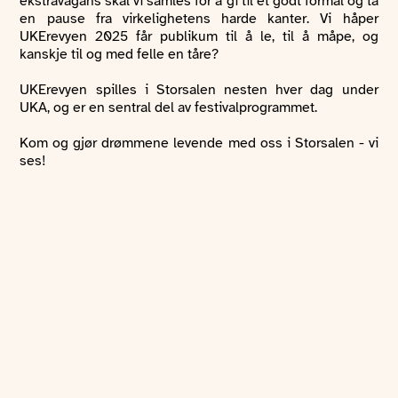
ekstravagans skal vi samles for å gi til et godt formål og ta
en pause fra virkelighetens harde kanter. Vi håper
UKErevyen 2025 får publikum til å le, til å måpe, og
kanskje til og med felle en tåre?
UKErevyen spilles i Storsalen nesten hver dag under
UKA, og er en sentral del av festivalprogrammet.
Kom og gjør drømmene levende med oss i Storsalen - vi
ses!