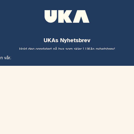
UKAs Nyhetsbrev
Hold deg oppdatert på hva som skjer i UKAs nyhetsbrev!
n vår.