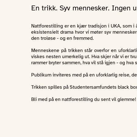
En trikk. Syv mennesker. Ingen u
Nattforestilling er en kjær tradisjon i UKA, som i
eksistensielt drama hvor vi møter syv mennesker på
den troløse - og en fremmed.
Menneskene på trikken står overfor en uforklarli
viskes nesten umerkelig ut. Hva skjer når vi er tv
rammer bryter sammen, hva vil stå igjen - og hva s
Publikum inviteres med på en uforklarlig reise, d
Trikken spilles på Studentersamfundets black box, S
Bli med på en nattforestilling du sent vil glemme!