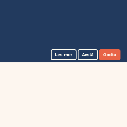
Les mer
Avslå
Godta