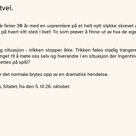
tvei.
 år feirer 30 år med en urpremiere på et helt nytt stykke skreve
 hvert sitt sted i livet: To som prøver å finne ut av hva de egen
g situasjon - trikken stopper ikke. Trikken føles stadig tranger
unget til å møte oss selv og hverandre i en situasjon der ingentin
ettes på spill?
er det normale brytes opp av en dramatisk hendelse.
itatet, fra den 5. til 26. oktober.