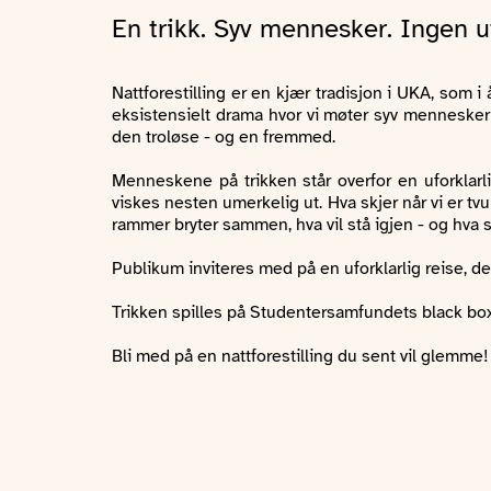
En trikk. Syv mennesker. Ingen u
Nattforestilling er en kjær tradisjon i UKA, som i
eksistensielt drama hvor vi møter syv mennesker på
den troløse - og en fremmed.
Menneskene på trikken står overfor en uforklarli
viskes nesten umerkelig ut. Hva skjer når vi er tv
rammer bryter sammen, hva vil stå igjen - og hva s
Publikum inviteres med på en uforklarlig reise, d
Trikken spilles på Studentersamfundets black box, S
Bli med på en nattforestilling du sent vil glemme!