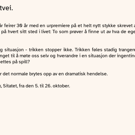
tvei.
 år feirer 30 år med en urpremiere på et helt nytt stykke skreve
 hvert sitt sted i livet: To som prøver å finne ut av hva de egen
g situasjon - trikken stopper ikke. Trikken føles stadig tranger
unget til å møte oss selv og hverandre i en situasjon der ingentin
ettes på spill?
er det normale brytes opp av en dramatisk hendelse.
itatet, fra den 5. til 26. oktober.