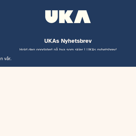
UKAs Nyhetsbrev
Hold deg oppdatert på hva som skjer i UKAs nyhetsbrev!
n vår.