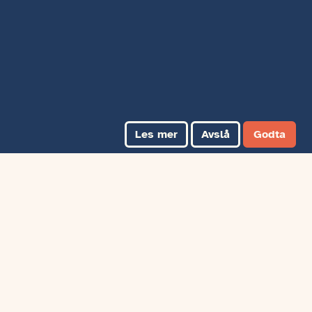
Les mer
Avslå
Godta