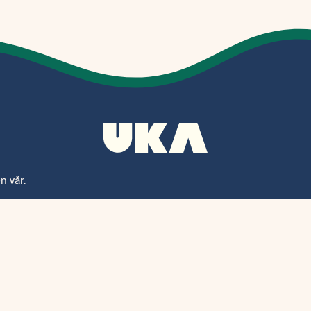
n vår.
UKAs Nyhetsbrev
Hold deg oppdatert på hva som skjer i UKAs nyhetsbrev!