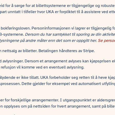
d for å sørge for at billettsystemene er tilgjengelige og robuste,
rt unntatt i tilfeller hvor UKA er forpliktet til å assistere ved et
l bokføringsloven. Personinformasjonen vi lagrer er tilgjengelig
 EDB-systemene.
Dersom du har samtykket til sporing av din aktivite
plysningene på andre måter enn det som er oppgitt her.
Se perso
nettsalg av billetter. Betalingen håndteres av Stripe.
ed avlysninger. Dersom et arrangement avlyses kan kjøpsprisen eks
refusjon vil komme ved en eventuell avlysning.
pålydende er ikke tillatt. UKA forbeholder seg retten til å heve kj
prosessen. Dette gjelder for eksempel ved automatisert utfyllin
r for forskjellige arrangementer. I utgangspunktet er aldersgren
n opplyses om på nettsiden for hvert arrangement, samt på bille