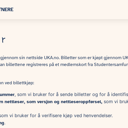
TNERE
er
r gjennom sin nettside UKA.no. Billetter som er kjøpt gjennom U
 kan billettene registreres på et medlemskort fra Studentersamf
 ved billettkjøp:
, som vi bruker for å sende billetter og for å identif
nummer
som vi bruk
m nettleser, som versjon og nettleseroppførsel,
 som vi bruker for å verifisere kjøp ved henvendelser.
.
ng