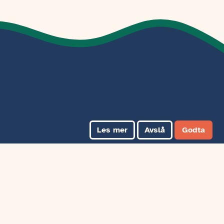
Les mer
Avslå
Godta